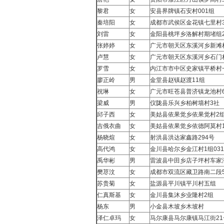
黎君
女
安县界牌镇石安村001组
秦培阳
女
成都市武侯区金花镇七里村
刘雷
女
金阳县桃坪乡洛解村期堵组2
张婷婷
女
广元市朝天区东溪河乡新滩
卢慧
女
广元市朝天区东溪河乡石门
罗雪
女
内江市市中区史家镇平桥村
廖正岭
男
金堂县赵镇赵渡11组
祝琳
女
广元市旺苍县普济镇龙池村
梁威
男
仪陇县乐兴乡柏树墙村3社
邱子西
女
美姑县依果觉乡依果觉村2组
吉俄衣曲
女
美姑县依果觉乡依德阿莫村1
杨晓煊
女
射洪县洪达家鑫路294号
高代鸿
女
金川县哈尔乡金江村1组031
禹华彬
男
雷波县中田乡店子坪村车家
樊荩汶
女
成都市双流区藏卫路南二段52
苏贵菊
女
盐源县平川镇平川村五组
仁真斯基
女
金川县集沐乡业隆村2组
杨东
男
小金县木坡乡木坡村
泽仁卓玛
女
马尔康县马尔康镇马江街21