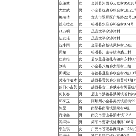
寇茂兰
女
金川县河西乡云盘村05018
尤世武
男
小金县抚边乡粮台村1组21
梅瑞倩
女
宜宾市翠屏区广场路22号10
益准拉么
女
松潘县水晶乡祁命村074号
张万明
女
茂县太平乡沙湾村
伍友瑶
女
茂县太平乡沙湾村
沈小雨
女
金堂县高板镇凤林村15组
周娟
女
松潘县川主寺镇漳腊二村
仁青措
女
若尔盖县达扎寺镇向东村00
刘燕
女
小金县八角乡太阳村二组
田明淑
女
喜德县且拖乡联合村2组10
莫洛作哈木
女
越西县贡莫乡尔目普村1组1
的日小吉莫
女
越西县古二乡俄布村阿吾组6
何长春
男
眉山市洪雅县洪川镇若竹岗4
邓亨玉
女
阿坝州小金县美兴镇后街99
陈星
男
南部县南隆镇涌泉村4组
肖湫鑫
男
南充市营山县消水镇12-6
冯洋淋
男
简阳市贾家镇健康路166号
李兰琪
女
广元市苍溪县雍河乡二郎村