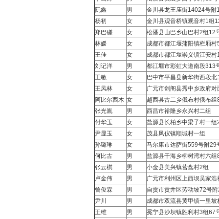
阮鑫
男
金川县龙王庙街14024号附
杨初
女
金川县观音桥镇观音村1组1
郑巴磋
女
松潘县山巴乡山巴村2组12
林媛
女
成都市都江堰蒲阳镇栏厢村
王佳
女
成都市都江堰崇义镇江安村1
刘记洋
男
都江堰市彩虹大道南段313号6-
王敏
女
巴中市平昌县新华街西段北二
王凤林
女
广元市剑阁县秀中乡政府对
阿比尔西木
女
越西县古二乡俄布村俄布组8
张光胤
男
西昌市裕隆乡永兴村二组
付华玉
女
盐源县长柏乡中梁子村一组2
尹显玉
女
茂县凤仪镇顺城村一组
孙璐琳
女
马尔康市达萨街559号附29
何比古
男
盐源县干海乡柳树湾村六组8
张云棋
男
小金县美兴镇营盘村2组
卢金伟
男
广元市利州区上西坝吴家浩
曾俊霖
男
自贡市贡井区劳动坡72号附
尹川
男
成都市双流县黄甲镇一里坡
王维
男
冕宁县沙坝镇胜利村3组67