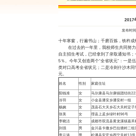
201
发布时间：2
十年寒窗，行遍书山；千磨百炼，铁杵成
在过去的一年里，我校师生共同努力，又创
自主招生考试，已经拿到了录取通知书；一
5％。今年又创造两个“全省状元”：一是伍
类对口高考全省状元；二是冷则什沙木同学
元。
姓名
性别
家庭住址
阳钱准
女
马尔康县马尔康镇团结街22
冷羽
女
小金县潘安乡潘安村一组
杨婉
女
茂县石大关乡石大关村定子
张美
女
理县上孟乡绿叶村96号
李晓洁
女
成都市双流县黄龙溪镇嘉禾
刘强
男
金川县卡撒乡巴拉塘村二组1
李云涛
男
松潘县安宏乡西宁关村13号