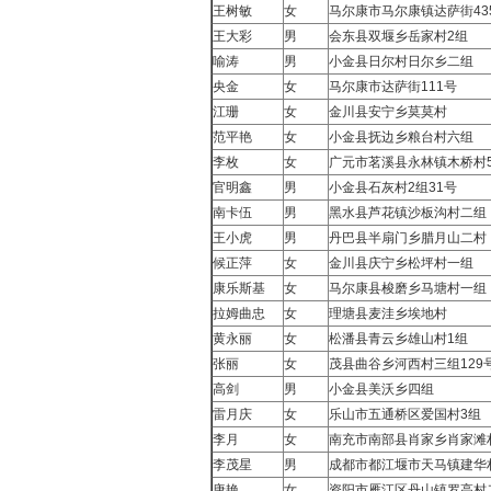
王树敏
女
马尔康市马尔康镇达萨街43
王大彩
男
会东县双堰乡岳家村2组
喻涛
男
小金县日尔村日尔乡二组
央金
女
马尔康市达萨街111号
江珊
女
金川县安宁乡莫莫村
范平艳
女
小金县抚边乡粮台村六组
李枚
女
广元市茗溪县永林镇木桥村
官明鑫
男
小金县石灰村2组31号
南卡伍
男
黑水县芦花镇沙板沟村二组
王小虎
男
丹巴县半扇门乡腊月山二村
候正萍
女
金川县庆宁乡松坪村一组
康乐斯基
女
马尔康县梭磨乡马塘村一组
拉姆曲忠
女
理塘县麦洼乡埃地村
黄永丽
女
松潘县青云乡雄山村1组
张丽
女
茂县曲谷乡河西村三组129
高剑
男
小金县美沃乡四组
雷月庆
女
乐山市五通桥区爱国村3组
李月
女
南充市南部县肖家乡肖家滩
李茂星
男
成都市都江堰市天马镇建华村
唐艳
女
资阳市雁江区丹山镇罗高村