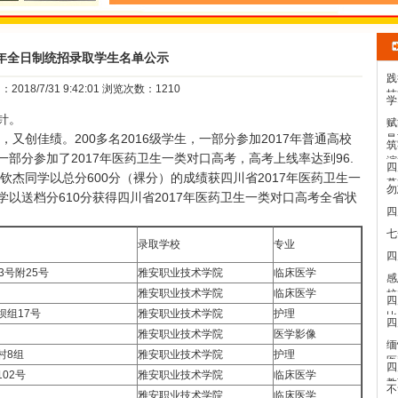
7年全日制统招录取学生名单公示
践
018/7/31 9:42:01 浏览次数：1210
技
学
针。
赋
佳绩。200多名2016级学生，一部分参加2017年普通高校
曼
筑
际
部分参加了2017年医药卫生一类对口高考，高考上线率达到96.
演
四
钦杰同学以总分600分（裸分）的成绩获四川省2017年医药卫生一
幕
勿
以送档分610分获得四川省
2017年医药卫生一类对口高考全省状
四
七
录取学校
专业
四
3号附25号
雅安职业技术学院
临床医学
感
雅安职业技术学院
临床医学
校
四
坝组17号
雅安职业技术学院
护理
比
四
雅安职业技术学院
医学影像
缅
村8组
雅安职业技术学院
护理
医
四
02号
雅安职业技术学院
临床医学
教
不
雅安职业技术学院
临床医学