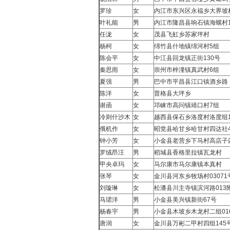
罗珍
女
内江市东兴区永福乡大界坡村
叶礼能
男
内江市隆昌县响石镇海螺村1
任泷
女
茂县飞虹乡苏家坪村
杨柯
女
绵竹县什地镇绵河村5组
陈会平
女
中江县回龙镇正街130号
秦思雨
女
崇州市梓潼镇真武村6组
夏强
男
巴中市平昌县江口镇酒乡路
陈洋
女
普格县大坪乡
谢函
女
邛崃市高问镇靖口村7组
冷则什沙木
女
越西县保石乡洛度村洛度组1
俄机作
女
昭觉县哈甘乡哈甘村四达社4
钟小芳
女
小金县老营乡下马村高店子
罗绒昂汪
男
稻城县香格里拉镇瓦龙村
甲央卓玛
女
马尔康市马尔康镇本真村
张琴
女
金川县河东乡牧场村03071
刘璇琳
女
松潘县川主寺镇滨河路013附
马珺洋
男
小金县美兴镇新街67号
杨春宇
男
小金县木坡乡木龙村二组01
唐润
女
金川县万彬二甲村四组145