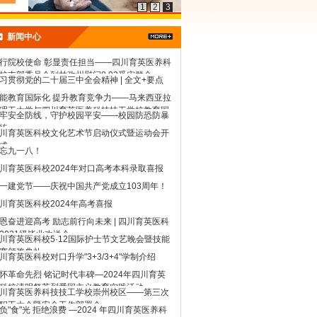
1
2
3
新闻中心
行院校使命 彰显责任担当——四川育英医养科
校支部委员会到甘孜州慰问8.03受灾群众
习贯彻党的二十届三中全会精神 | 全文+要点
能教育国际化 提升教育竞争力——马来西亚拉
理工大学与四川育英医养科技技工学校教育国
牢安全防线，守护校园平安——校园防恐防暴
化交流座谈会
练
川育英医科校文化艺术节启动仪式暨运动会开
式
忘九一八！
川育英医科校2024年对口高考本科录取喜报
一建党节——庆祝中国共产党成立103周年！
川育英医科校2024年高考喜报
恩奋进迎高考 励志前行向未来 | 四川育英医科
2021级毕业欢送会
川育英医科校5·12国际护士节文艺晚会暨技能
赛颁奖典礼
川育英医科校对口升学"3+3/3+4"学制介绍
怀革命先烈 铭记时代丰碑—2024年四川育英
科校清明祭英烈爱国主义教育实践活动
川育英医养科技技工学校崇州校区——第三次
职工大会暨安全工作部署会
负"食"光 拒绝浪费 —2024 年四川育英医养科