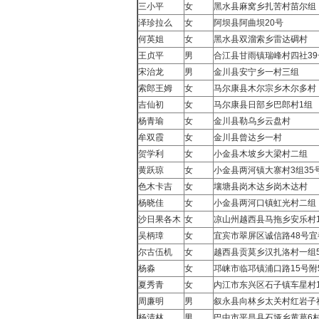
三小平
女
黑水县麻窝乡扎苦村苗尔组
泽珍拉么
女
阿坝县阿曲坝20号
何英姐
女
黑水县双溜索乡雷达碉村
王贞平
男
合江县甘雨镇瑞峰村四社39
宋治龙
男
金川县安宁乡一村三组
索郎王姆
女
马尔康县木尔宗乡木尔多村
吉仙初
女
马尔康县日部乡巴郎村1组
杨青瑜
女
金川县勒乌乡云盘村
牟双霞
女
金川县曾达乡一村
贺学利
女
小金县木坡乡大梁村二组
黄跃琼
女
小金县两河镇大寨村3组35
色木卡吉
女
壤塘县岗木达乡岗木达村
杨晓佳
女
小金县两河口镇虹光村二组
沙日果各木
女
凉山州越西县马拖乡安乐村1
吴柄璋
女
宜宾市翠屏区诚信路48号宜都
尔古伍机
女
越西县贡莫乡汉扎洛村一组5
杨淼
女
邛崃市临邛镇浦口路15号附
夏秀青
女
内江市东兴区石子镇车星村1
周廉明
男
叙永县向林乡太关村红岩子社
杨清林
男
巴中市平昌县石垭乡黄葛6村