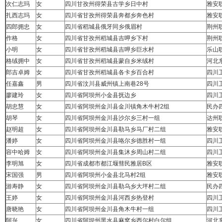
次仁志玛
女
四川甘孜州得荣县古学乡日中村
雅安
扎西志玛
女
四川省甘孜州得荣县奔都乡奔色村
雅安
四郎拥忠
女
四川省稻城县俄牙同乡俄眉村
荆州
作格
女
四川省甘孜州稻城县吉呷乡下村
荆州
小明
女
四川省甘孜州稻城县吉呷乡巨水村
乐山
格绒拥中
女
四川省甘孜州稻城县蒙自乡米绒村
河北
郎吉卓姆
女
四川省甘孜州稻城县各卡乡百合村
四川
任嘉鑫
男
四川省汶川县威州镇上南巷28号
四川
廖建玲
女
四川省阿坝州小金县抚边乡
四川
胡忠慧
女
四川省阿坝州金川县金川镇角木牛村2组
民办
胡琴
女
四川省阿坝州金川县沙尔乡三村一组
达州
赵明超
女
四川省阿坝州金川县勒马乡马厂村二组
雅安
潘婷
女
四川省阿坝州金川县咯尔乡德胜村一组
四川
容中哈姆
女
四川省阿坝州金川县集沐乡周山村二组
四川
李明旭
女
四川省成都市都江堰彗民雅居B区
雅安
宋国强
男
四川省阿坝州小金县北马村2组
雅安
游寿静
女
四川省阿坝州金川县勒乌乡大坪村二组
民办
王婷
女
四川省阿坝州金川县河西乡热登村
四川
唐晓艳
女
四川省阿坝州金川县角木牛村一组
四川
阿兴
女
四川省阿坝州黑水县麻窝乡西尔村白尔组
河北