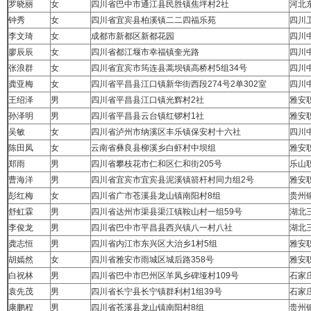
罗晓丽
女
四川省巴中市通江县民胜镇焦坪村2社
河北
钟秀
女
四川省宜宾县柏溪镇二二四福乐苑
四川
李文琦
女
成都市新都区新都花园
四川
廖辰辰
女
四川省都江堰市幸福镇奎光路
四川
张浪群
女
四川省宜宾市筠连县蒿坝镇高桥村5组34号
四川
龚亚梅
女
四川省平昌县江口镇新华街西段274号2单302室
四川
王绍泽
男
四川省平昌县江口镇光辉村2社
雅安
孙泽明
男
四川省平昌县云台镇红锣村1社
雅安
吴敏
女
四川省泸州市纳溪区丰乐镇保安村十六社
四川
陈田凤
女
云南省彝良县柳溪乡白虾村中坝组
雅安
郑雨
男
四川省攀枝花市仁和区仁和街205号
乐山
曹海洋
男
四川省宜宾市宜宾县泥溪镇箭杆村同力组2号
雅安
彭红梅
女
四川省广市苍溪县龙山镇南阳村8组
贵州
舒虹霖
男
四川省达州市渠县渠江镇鞍山村一组59号
湖北
李俊龙
男
四川省巴中市平昌县西兴镇八一村八社
湖北
龚志恒
男
四川省内江市东兴区大治乡1村5组
雅安
胡嫣然
女
四川省雅安市雨城区城后路358号
雅安
白祝林
男
四川省巴中市巴州区羊凤乡碑垭村109号
石家
袁先茂
男
四川省长宁县长宁镇群利村1组39号
石家
康鹏程
男
四川省苍溪县龙山镇南阳村8组
贵州