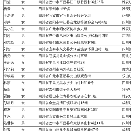
田莹
女
四川省巴中市平昌县江口镇竹园村3社26号
雅安
杨媛
女
四川省崇州市街子镇
雅安
于浩波
男
四川省宜宾市宜宾县永兴镇兴罗组
达州
邓萍
女
四川省德阳市中江县会龙镇梓潼乡金乌村4组
四川
吴小兰
女
四川省广元市昭化区梅树乡六组
雅安
刘超
男
四川省巴中市巴州区玉山镇关公乡松柏村四组
江西
邓志豪
男
四川省成都市双流县公兴镇藕塘村6组
四川
刘智
女
四川省宜宾市兴文县大河苗族乡环旦山村二组
四川
杨尧
女
四川省苍溪县龙山镇分水村五组
河北
王薪逸
女
四川省平昌县江口镇光辉村2社
四川
刘华莉
女
四川省达州市南外镇四合社区
廊坊
李敏嘉
女
四川省广元市苍溪县龙山镇观音街
乐山
林霞
女
四川省平昌县黑水乡尖山村1组16号
四川
杨瑶
女
四川省崇州市街子镇天顺村
雅安
粟娜
女
四川省眉山市仁寿县农旺乡齐心村1组
雅安
彭星月
女
四川省金堂县清江镇双堰村15组
成都
程友
男
四川省绵阳市盐亭县安家镇东岭村10组
四川
李冰
男
四川省宜宾市兴文县僰王山六组
四川
陆世林
男
四川省巴中市平昌县邱家镇寨山村4社11号
四川
付玉
女
四川省凉山州冕宁县城厢镇裕民巷47号
成都