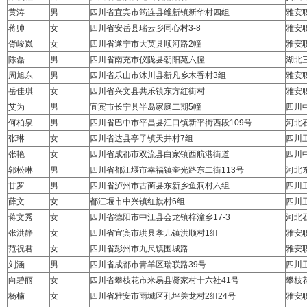
黄涛
男
四川省宜宾市筠连县维新镇新华村四组
雅安
蒋帅
女
四川省安岳县瑞云乡同心村3-8
雅安
胥峻岚
女
四川省遂宁市大英县顺河路2幢
雅安
陈磊
男
四川省南充市仪陇县朝阳苑六幢
湖北
周旭东
男
四川省乐山市沐川县新凡乡木香村3组
雅安
岳佳琪
女
四川省兴文县共乐镇东方红街村
雅安
艾为
男
宜宾市长宁县半岛家庭二期5幢
四川
何柏泉
男
四川省巴中市平昌县江口镇新平街西段109号
河北
张琳
女
四川省达县亭子镇天井村7组
四川
张艳
女
四川省成都市双流县白家镇西航港街道
四川
郭松琳
男
四川省都江堰市幸福镇奎光路东二街113号
河北
甘罗
男
四川省泸州市古蔺县东新乡鱼洞村六组
四川
薛文
女
都江堰市中兴镇红旗村6组
四川
蒋文秀
女
四川省德阳市中江县会龙镇梓潼乡17-3
河北
张洪静
女
四川省宜宾市珙县孝儿镇洪顺村1组
雅安
范祝君
女
四川省彭州市九尺镇围城路
雅安
刘涵
男
四川省成都市青羊区瑞联路39号
四川
向碧丽
女
四川省攀枝花市米易县贤家村十六社41号
攀枝
杨楠
女
四川省雅安市雨城区孔坪关龙村2组24号
雅安