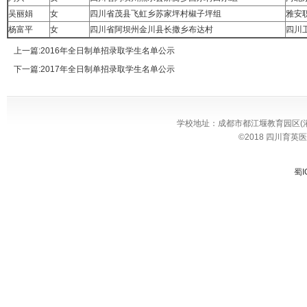
吴丽娟
女
四川省茂县飞虹乡苏家坪村椒子坪组
雅安
杨富平
女
四川省阿坝州金川县长撒乡布达村
四川
上一篇:
2016年全日制单招录取学生名单公示
下一篇:
2017年全日制单招录取学生名单公示
学校地址：成都市都江堰教育园区(灌温路27
©2018 四川育英
蜀I