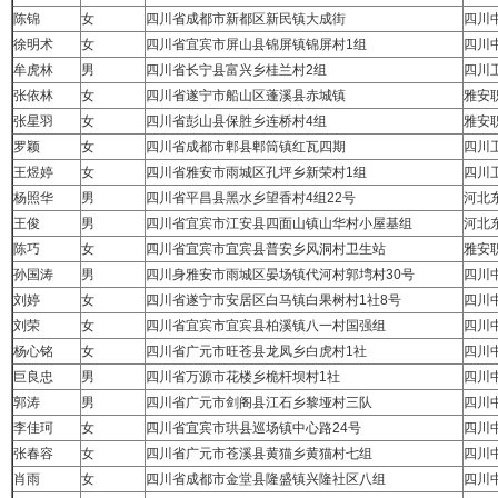
陈锦
女
四川省成都市新都区新民镇大成街
四川
徐明术
女
四川省宜宾市屏山县锦屏镇锦屏村1组
四川
牟虎林
男
四川省长宁县富兴乡桂兰村2组
四川
张依林
女
四川省遂宁市船山区蓬溪县赤城镇
雅安
张星羽
女
四川省彭山县保胜乡连桥村4组
雅安
罗颖
女
四川省成都市郫县郫筒镇红瓦四期
四川
王煜婷
女
四川省雅安市雨城区孔坪乡新荣村1组
四川
杨照华
男
四川省平昌县黑水乡望香村4组22号
河北
王俊
男
四川省宜宾市江安县四面山镇山华村小屋基组
河北
陈巧
女
四川省宜宾市宜宾县普安乡风洞村卫生站
雅安
孙国涛
男
四川身雅安市雨城区晏场镇代河村郭塆村30号
四川
刘婷
女
四川省遂宁市安居区白马镇白果树村1社8号
四川
刘荣
女
四川省宜宾市宜宾县柏溪镇八一村国强组
四川
杨心铭
女
四川省广元市旺苍县龙凤乡白虎村1社
四川
巨良忠
男
四川省万源市花楼乡桅杆坝村1社
四川
郭涛
男
四川省广元市剑阁县江石乡黎垭村三队
四川
李佳珂
女
四川省宜宾市珙县巡场镇中心路24号
四川
张春容
女
四川省广元市苍溪县黄猫乡黄猫村七组
四川
肖雨
女
四川省成都市金堂县隆盛镇兴隆社区八组
四川