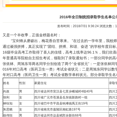
2016年全日制统招录取学生名单公
发布时间：2018/7/31 9:36:24 浏览次数：1
又是一个丰收季，正值金榜题名时：
“宝剑锋从磨砺出，梅花香自苦寒来。 ”在过去的一学年里，我校师
通过顽强拼搏，真正实现了“团结、拼搏、和谐、奋进 ”的学校年度目标
16级毕业高考工作取得了喜人的佳绩，高考上线率达96.1％，我们欣喜
年普通高等院校自主招生考试，领取到了录取通知书；一部分同学的高
张依林、周旭东等两名同学分别创造了两个“全省状元”：一是
张依林同
016年对口高考（医药卫生一类）考试全省状元；二是
周旭东
同学以数学
年对口高考（医药卫生一类）考试全省数学单科状元。部分录取学生名
姓名
性别
家庭住址
录取
向政
男
四川省达州市宣汉县七里乡峨城村4组40号
四川
张利
女
四川省广元市苍溪县岳东镇新路村一组
四川
林钰知
女
四川省巴中市平昌县响滩镇禹王街19号
四川
朱思晓
女
四川省南充市嘉陵区南虹路197号
四川
徐伟恒
男
四川省达州市达县斌郎乡新街68号
四川