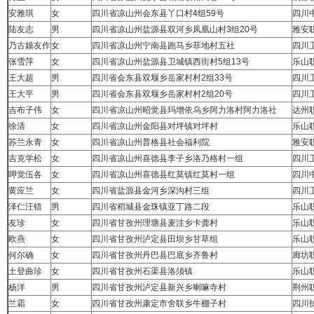
安雅琪
女
四川省凉山州会东县丫口村4组59号
四川
陆友志
男
四川省凉山州盐源县双河乡凤凰山村3组20号
雅安
乃古嫫友作
女
四川省凉山州宁南县跑马乡菲地村五社
四川
张雪萍
女
四川省凉山州盐源县卫城镇西街村5组13号
乐山
王大超
男
四川省会东县双堰乡岳家村村2组33号
四川
王大平
男
四川省会东县双堰乡岳家村村2组20号
四川
吉布子伟
女
四川省凉山州昭觉县玛增依乌乡阿力洛村阿力洛社
达州
徐清
女
四川省凉山州金阳县对坪镇对坪村
乐山
苏兰永青
女
四川省凉山州普格县社会福利院
雅安
吉克学松
女
四川省凉山州喜德县李子乡洛乃格村一组
四川
呷觉伍各
女
四川省凉山州喜德县红莫镇红莫村一组
四川
黄应兰
女
四川省盐源县金河乡深沟村三组
四川
泽仁汪错
男
四川省稻城县金珠镇亚丁路二段
乐山
友珍
女
四川省甘孜州理塘县麦洼乡卡龚村
乐山
欧燕
女
四川省甘孜州泸定县田坝乡甘草组
乐山
何尔确
女
四川省甘孜州丹巴县巴底乡齐鲁村
廊坊
土登曲珍
女
四川省甘孜州石渠县洛须镇
乐山
杨洋
男
四川省甘孜州泸定县新兴乡喇嘛寺村
荆州
兰霜
女
四川省甘孜州康定市舍联乡牛棚子村
四川